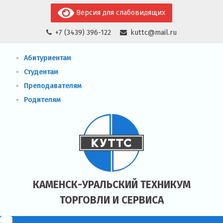
Skip
Версия для слабовидящих
to
+7 (3439) 396-122
kuttc@mail.ru
content
Абитуриентам
Студентам
Преподавателям
Родителям
КАМЕНСК-УРАЛЬСКИЙ ТЕХНИКУМ
ТОРГОВЛИ И СЕРВИСА