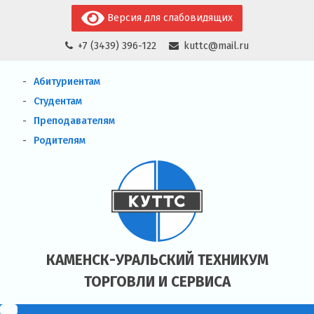
Skip
Версия для слабовидящих
to
+7 (3439) 396-122
kuttc@mail.ru
content
Абитуриентам
Студентам
Преподавателям
Родителям
КАМЕНСК-УРАЛЬСКИЙ ТЕХНИКУМ
ТОРГОВЛИ И СЕРВИСА