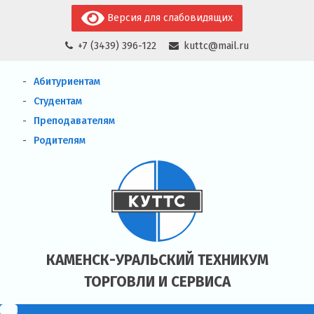
Skip
Версия для слабовидящих
to
+7 (3439) 396-122
kuttc@mail.ru
content
Абитуриентам
Студентам
Преподавателям
Родителям
КАМЕНСК-УРАЛЬСКИЙ ТЕХНИКУМ
ТОРГОВЛИ И СЕРВИСА