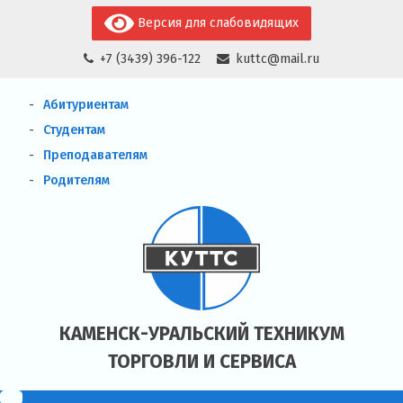
Skip
Версия для слабовидящих
to
+7 (3439) 396-122
kuttc@mail.ru
content
Абитуриентам
Студентам
Преподавателям
Родителям
КАМЕНСК-УРАЛЬСКИЙ ТЕХНИКУМ
ТОРГОВЛИ И СЕРВИСА