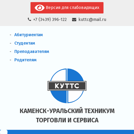
Skip
Версия для слабовидящих
to
+7 (3439) 396-122
kuttc@mail.ru
content
Абитуриентам
Студентам
Преподавателям
Родителям
КАМЕНСК-УРАЛЬСКИЙ ТЕХНИКУМ
ТОРГОВЛИ И СЕРВИСА