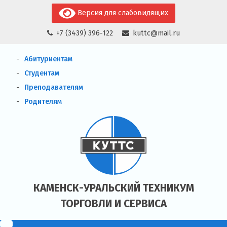
Skip
Версия для слабовидящих
to
+7 (3439) 396-122
kuttc@mail.ru
content
Абитуриентам
Студентам
Преподавателям
Родителям
КАМЕНСК-УРАЛЬСКИЙ ТЕХНИКУМ
ТОРГОВЛИ И СЕРВИСА