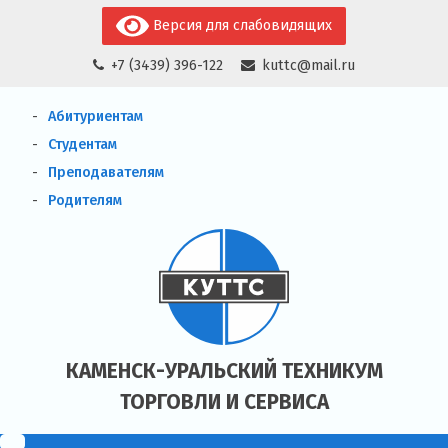
Skip
Версия для слабовидящих
to
+7 (3439) 396-122
kuttc@mail.ru
content
Абитуриентам
Студентам
Преподавателям
Родителям
КАМЕНСК-УРАЛЬСКИЙ ТЕХНИКУМ
ТОРГОВЛИ И СЕРВИСА