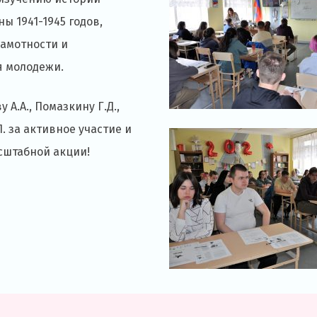
ы 1941-1945 годов,
амотности и
я молодежи.
А.А., Помазкину Г.Д.,
П. за активное участие и
сштабной акции!