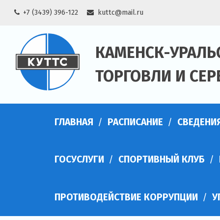
Skip
+7 (3439) 396-122
kuttc@mail.ru
to
content
КАМЕНСК-УРАЛЬ
ТОРГОВЛИ И СЕР
ГЛАВНАЯ
РАСПИСАНИЕ
СВЕДЕНИ
ГОСУСЛУГИ
СПОРТИВНЫЙ КЛУБ
ПРОТИВОДЕЙСТВИЕ КОРРУПЦИИ
У