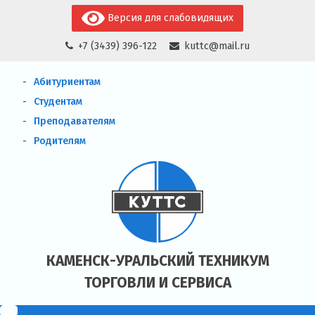
Skip
Версия для слабовидящих
to
+7 (3439) 396-122
kuttc@mail.ru
content
Абитуриентам
Студентам
Преподавателям
Родителям
КАМЕНСК-УРАЛЬСКИЙ ТЕХНИКУМ
ТОРГОВЛИ И СЕРВИСА