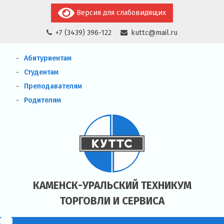
Skip
Версия для слабовидящих
to
+7 (3439) 396-122
kuttc@mail.ru
content
Абитуриентам
Студентам
Преподавателям
Родителям
КАМЕНСК-УРАЛЬСКИЙ ТЕХНИКУМ
ТОРГОВЛИ И СЕРВИСА