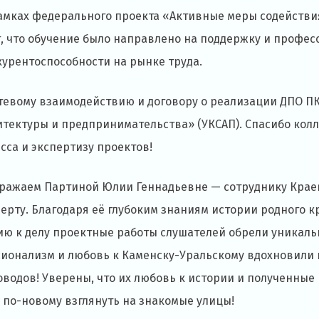
амках федерального проекта «Активные меры содействи
т, что обучение было направлено на поддержку и профе
урентоспособности на рынке труда.
етевому взаимодействию и договору о реализации ДПО ПК
итектуры и предпринимательства» (УКСАП). Спасибо кол
сса и экспертизу проектов!
ражаем Партиной Юлии Геннадьевне — сотруднику Краев
ерту. Благодаря её глубоким знаниям истории родного к
ю к делу проектные работы слушателей обрели уникаль
сионализм и любовь к Каменску-Уральскому вдохновили 
водов! Уверены, что их любовь к истории и полученные
 по-новому взглянуть на знакомые улицы!