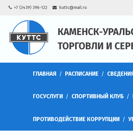
Skip
+7 (3439) 396-122
kuttc@mail.ru
to
content
КАМЕНСК-УРАЛЬ
ТОРГОВЛИ И СЕР
ГЛАВНАЯ
РАСПИСАНИЕ
СВЕДЕНИ
ГОСУСЛУГИ
СПОРТИВНЫЙ КЛУБ
ПРОТИВОДЕЙСТВИЕ КОРРУПЦИИ
У