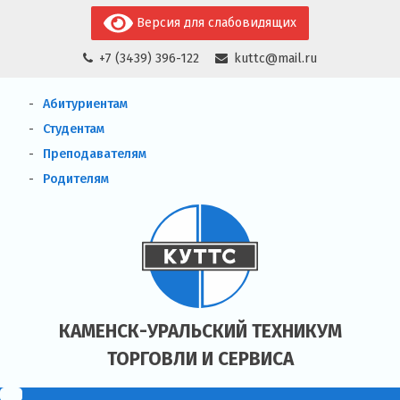
Skip
Версия для слабовидящих
to
+7 (3439) 396-122
kuttc@mail.ru
content
Абитуриентам
Студентам
Преподавателям
Родителям
КАМЕНСК-УРАЛЬСКИЙ ТЕХНИКУМ
ТОРГОВЛИ И СЕРВИСА