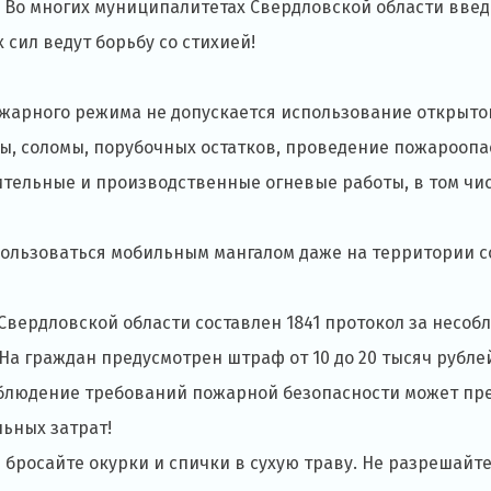
 многих муниципалитетах Свердловской области введ
сил ведут борьбу со стихией!
жарного режима не допускается использование открытог
вы, соломы, порубочных остатков, проведение пожароопа
тельные и производственные огневые работы, в том числ
пользоваться мобильным мангалом даже на территории с
 Свердловской области составлен 1841 протокол за несо
а граждан предусмотрен штраф от 10 до 20 тысяч рубле
облюдение требований пожарной безопасности может пр
ьных затрат!
 бросайте окурки и спички в сухую траву. Не разрешайте