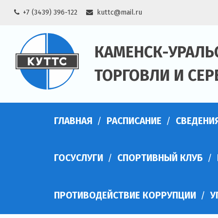
Skip
+7 (3439) 396-122
kuttc@mail.ru
to
content
КАМЕНСК-УРАЛЬ
ТОРГОВЛИ И СЕР
ГЛАВНАЯ
РАСПИСАНИЕ
СВЕДЕНИ
ГОСУСЛУГИ
СПОРТИВНЫЙ КЛУБ
ПРОТИВОДЕЙСТВИЕ КОРРУПЦИИ
У