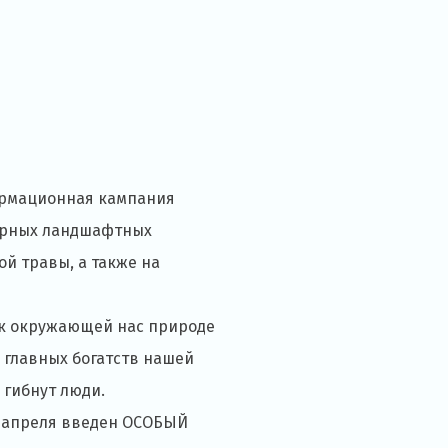
ормационная кампания
ворных ландшафтных
й травы, а также на
я к окружающей нас природе
з главных богатств нашей
, гибнут люди.
15 апреля введен ОСОБЫЙ