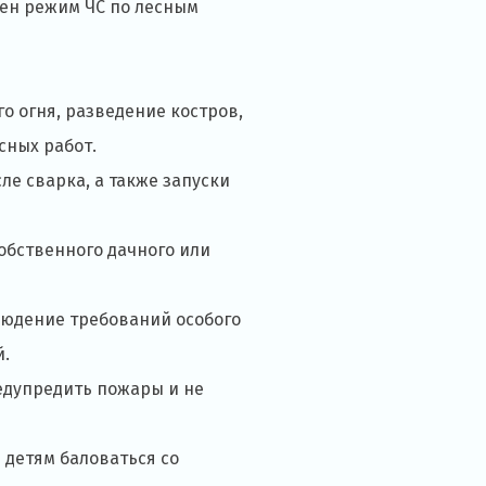
ен режим ЧС по лесным
о огня, разведение костров,
сных работ.
е сварка, а также запуски
обственного дачного или
блюдение требований особого
й.
едупредить пожары и не
 детям баловаться со