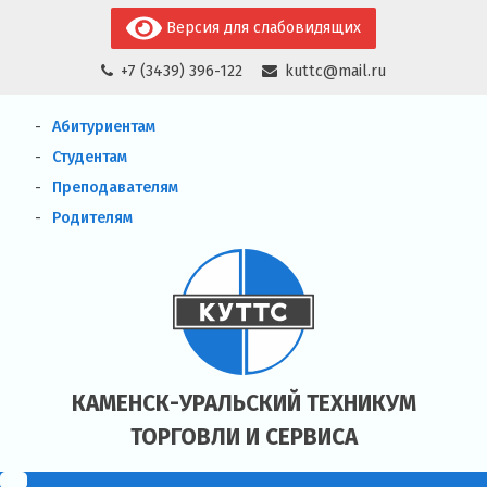
Skip
Версия для слабовидящих
to
+7 (3439) 396-122
kuttc@mail.ru
content
Абитуриентам
Студентам
Преподавателям
Родителям
КАМЕНСК-УРАЛЬСКИЙ ТЕХНИКУМ
ТОРГОВЛИ И СЕРВИСА