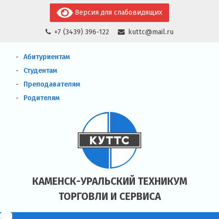
Skip
Версия для слабовидящих
to
+7 (3439) 396-122
kuttc@mail.ru
content
Абитуриентам
Студентам
Преподавателям
Родителям
КАМЕНСК-УРАЛЬСКИЙ ТЕХНИКУМ
ТОРГОВЛИ И СЕРВИСА