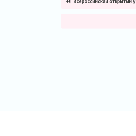
Всероссийский открытый 
Навигация
по
записям