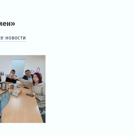
мен»
се новости