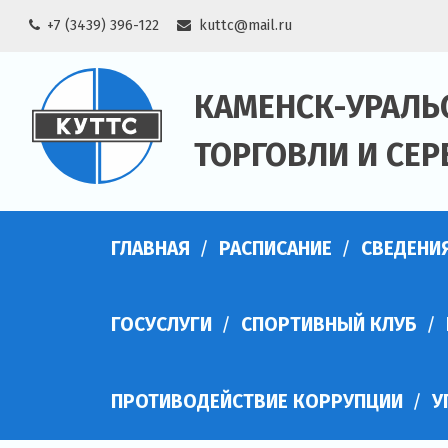
Skip
+7 (3439) 396-122
kuttc@mail.ru
to
content
КАМЕНСК-УРАЛЬ
ТОРГОВЛИ И СЕР
ГЛАВНАЯ
РАСПИСАНИЕ
СВЕДЕНИ
ГОСУСЛУГИ
СПОРТИВНЫЙ КЛУБ
ПРОТИВОДЕЙСТВИЕ КОРРУПЦИИ
У