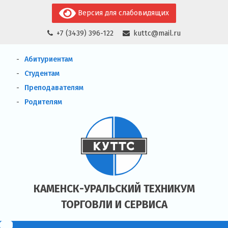
Skip
Версия для слабовидящих
to
+7 (3439) 396-122
kuttc@mail.ru
content
Абитуриентам
Студентам
Преподавателям
Родителям
КАМЕНСК-УРАЛЬСКИЙ ТЕХНИКУМ
ТОРГОВЛИ И СЕРВИСА