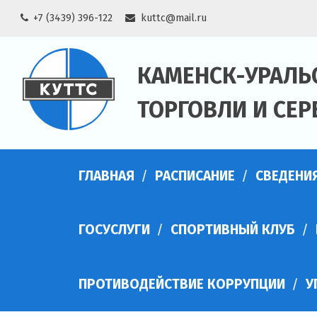
Skip
+7 (3439) 396-122
kuttc@mail.ru
to
content
КАМЕНСК-УРАЛЬ
ТОРГОВЛИ И СЕР
ГЛАВНАЯ
РАСПИСАНИЕ
СВЕДЕНИ
ГОСУСЛУГИ
СПОРТИВНЫЙ КЛУБ
ПРОТИВОДЕЙСТВИЕ КОРРУПЦИИ
У