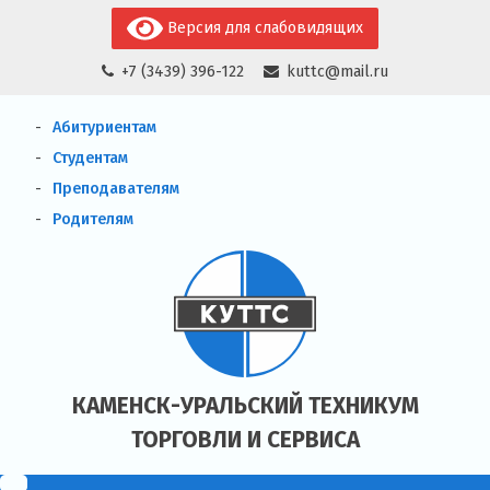
Skip
Версия для слабовидящих
to
+7 (3439) 396-122
kuttc@mail.ru
content
Абитуриентам
Студентам
Преподавателям
Родителям
КАМЕНСК-УРАЛЬСКИЙ ТЕХНИКУМ
ТОРГОВЛИ И СЕРВИСА