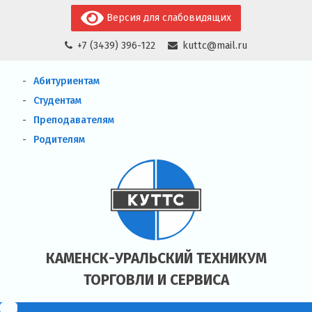
Skip
Версия для слабовидящих
to
+7 (3439) 396-122
kuttc@mail.ru
content
Абитуриентам
Студентам
Преподавателям
Родителям
КАМЕНСК-УРАЛЬСКИЙ ТЕХНИКУМ
ТОРГОВЛИ И СЕРВИСА