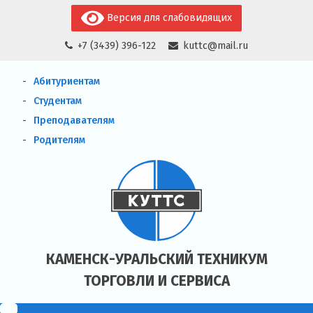
Skip
Версия для слабовидящих
to
+7 (3439) 396-122
kuttc@mail.ru
content
Абитуриентам
Студентам
Преподавателям
Родителям
КАМЕНСК-УРАЛЬСКИЙ ТЕХНИКУМ
ТОРГОВЛИ И СЕРВИСА