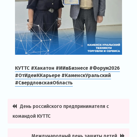
КУТТС #Хакатон #ИИвБизнесе #Форум2026
#ОтИдеиККарьере #КаменскУральский
#СвердловскаяОбласть
День российского предпринимателя с
Навигация
командой КУТТС
по
записям
Международный день защиты детей