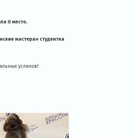
а II место.
нские мастера» студентка
альных успехов!