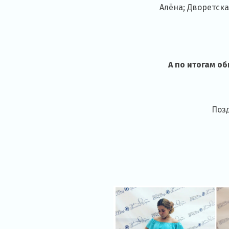
Алёна; Дворетска
А по итогам о
Поз