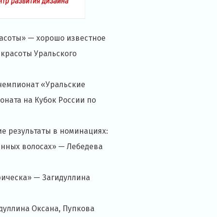
расоты» — хорошо известное
 красоты Уральского
 чемпионат «Уральские
ната на Кубок России по
е результаты в номинациях:
инных волосах» — Лебедева
рическа» — Загидуллина
дуллина Оксана, Пупкова