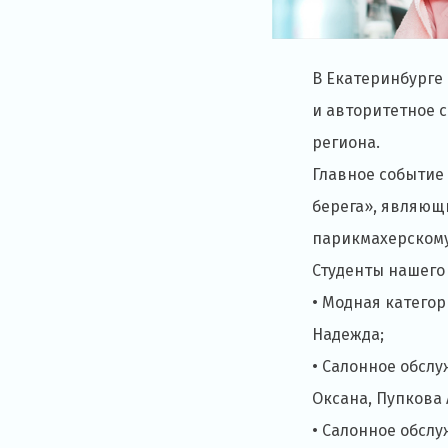
В Екатеринбурге 
и авторитетное 
региона.
Главное событие
берега», являющ
парикмахерскому
Студенты нашего
• Модная катего
Надежда;
• Салонное обсл
Оксана, Пупкова 
• Салонное обсл