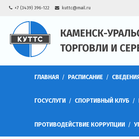
Skip
+7 (3439) 396-122
kuttc@mail.ru
to
content
КАМЕНСК-УРАЛЬ
ТОРГОВЛИ И СЕР
ГЛАВНАЯ
РАСПИСАНИЕ
СВЕДЕНИ
ГОСУСЛУГИ
СПОРТИВНЫЙ КЛУБ
ПРОТИВОДЕЙСТВИЕ КОРРУПЦИИ
У