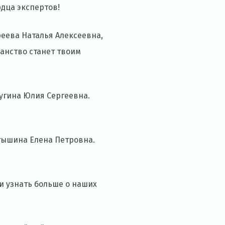
рдца экспертов!
реева Наталья Алексеевна,
ранство станет твоим
угина Юлия Сергеевна.
тышина Елена Петровна.
и узнать больше о наших