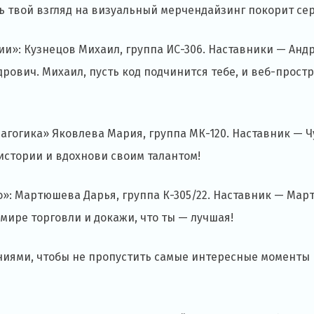
ть твой взгляд на визуальный мерчендайзинг покорит се
и»: Кузнецов Михаил, группа ИС-306. Наставники — Анд
рович. Михаил, пусть код подчинится тебе, и веб-прост
гогика» Яковлева Мария, группа МК-120. Наставник — Ч
истории и вдохнови своим талантом!
»: Мартюшева Дарья, группа К-305/22. Наставник — Мар
мире торговли и докажи, что ты — лучшая!
иями, чтобы не пропустить самые интересные моменты 