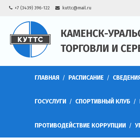
Skip
+7 (3439) 396-122
kuttc@mail.ru
to
content
КАМЕНСК-УРАЛЬ
ТОРГОВЛИ И СЕР
ГЛАВНАЯ
РАСПИСАНИЕ
СВЕДЕНИ
ГОСУСЛУГИ
СПОРТИВНЫЙ КЛУБ
ПРОТИВОДЕЙСТВИЕ КОРРУПЦИИ
У