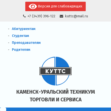
Skip
Версия для слабовидящих
to
+7 (3439) 396-122
kuttc@mail.ru
content
Абитуриентам
Студентам
Преподавателям
Родителям
КАМЕНСК-УРАЛЬСКИЙ ТЕХНИКУМ
ТОРГОВЛИ И СЕРВИСА