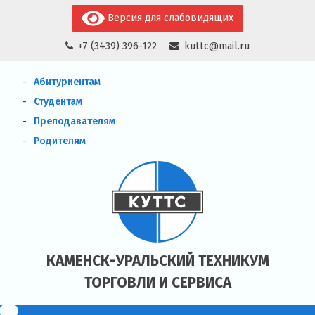
Skip
Версия для слабовидящих
to
+7 (3439) 396-122
kuttc@mail.ru
content
Абитуриентам
Студентам
Преподавателям
Родителям
КАМЕНСК-УРАЛЬСКИЙ ТЕХНИКУМ
ТОРГОВЛИ И СЕРВИСА