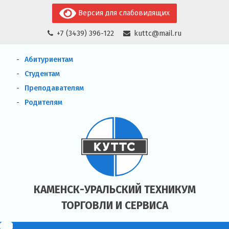
Skip
Версия для слабовидящих
to
+7 (3439) 396-122
kuttc@mail.ru
content
Абитуриентам
Студентам
Преподавателям
Родителям
КАМЕНСК-УРАЛЬСКИЙ ТЕХНИКУМ
ТОРГОВЛИ И СЕРВИСА