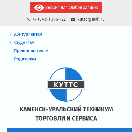
Skip
Версия для слабовидящих
to
+7 (3439) 396-122
kuttc@mail.ru
content
Абитуриентам
Студентам
Преподавателям
Родителям
КАМЕНСК-УРАЛЬСКИЙ ТЕХНИКУМ
ТОРГОВЛИ И СЕРВИСА