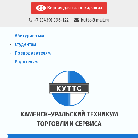
Skip
Версия для слабовидящих
to
+7 (3439) 396-122
kuttc@mail.ru
content
Абитуриентам
Студентам
Преподавателям
Родителям
КАМЕНСК-УРАЛЬСКИЙ ТЕХНИКУМ
ТОРГОВЛИ И СЕРВИСА