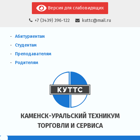
Skip
Версия для слабовидящих
to
+7 (3439) 396-122
kuttc@mail.ru
content
Абитуриентам
Студентам
Преподавателям
Родителям
КАМЕНСК-УРАЛЬСКИЙ ТЕХНИКУМ
ТОРГОВЛИ И СЕРВИСА